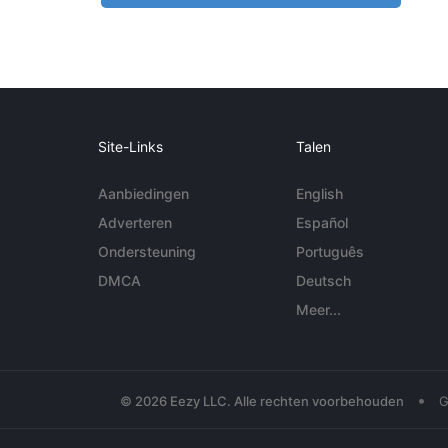
Site-Links
Talen
Aanbiedingen
English
Adverteren
Español
Ondersteuning
Português
DMCA
Deutsch
Meer...
•
© 2026 Eezy LLC. Alle rechten voorbehouden
G