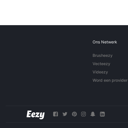
Ons Netwerk
Brusheezy
Vecteezy
Videezy
Word een provider