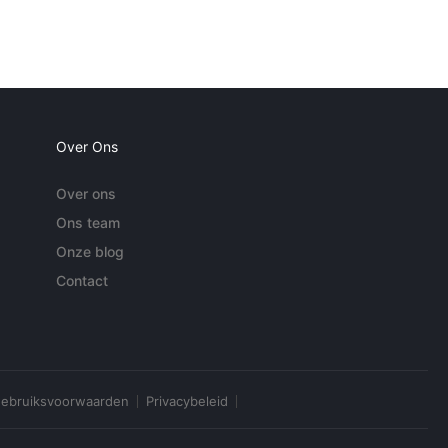
Over Ons
Over ons
Ons team
Onze blog
Contact
ebruiksvoorwaarden
Privacybeleid