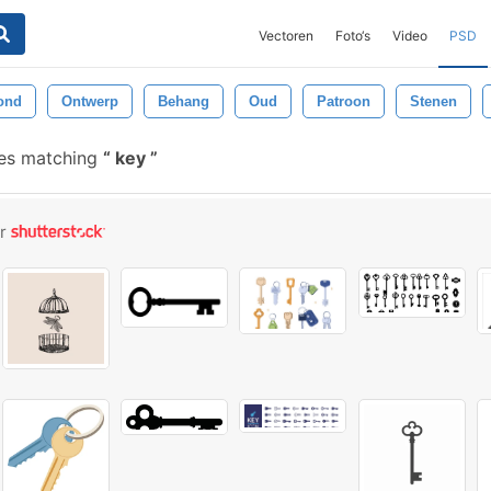
Vectoren
Foto‘s
Video
PSD
ond
Ontwerp
Behang
Oud
Patroon
Stenen
hes matching
key
or