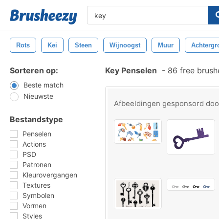
Rots
Kei
Steen
Wijnoogst
Muur
Achtergr
Sorteren op:
Key Penselen
-
86 free brus
Beste match
Nieuwste
Afbeeldingen gesponsord do
Bestandstype
Penselen
Actions
PSD
Patronen
Kleurovergangen
Textures
Symbolen
Vormen
Styles