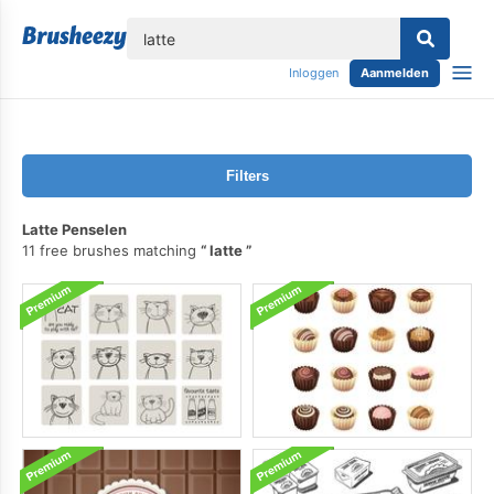
lose
Inloggen
Aanmelden
Filters
Latte Penselen
11 free brushes matching
latte