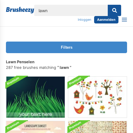
lose
Inloggen
Aanmelden
Filters
Lawn Penselen
287 free brushes matching
lawn