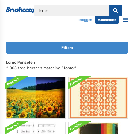
lose
Inloggen
Aanmelden
Filters
Lomo Penselen
2.008 free brushes matching
lomo