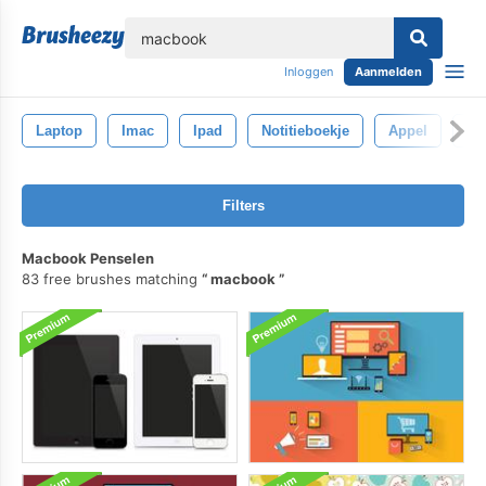
lose
Inloggen
Aanmelden
Laptop
Imac
Ipad
Notitieboekje
Appel
Ip
Filters
Macbook Penselen
83 free brushes matching
macbook