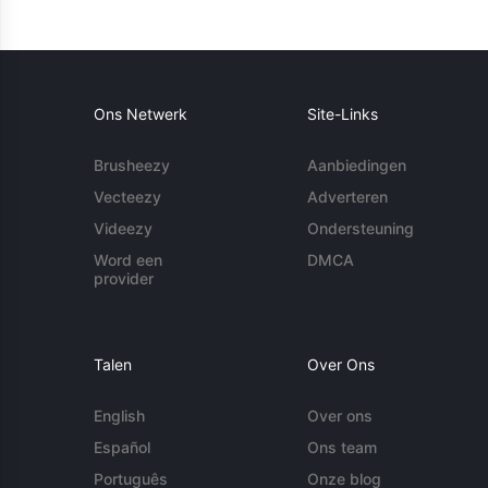
Ons Netwerk
Site-Links
Brusheezy
Aanbiedingen
Vecteezy
Adverteren
Videezy
Ondersteuning
Word een
DMCA
provider
Talen
Over Ons
English
Over ons
Español
Ons team
Português
Onze blog