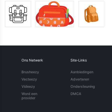
Ons Netwerk
Site-Links
Brusheezy
Aanbiedingen
Vecteezy
Adverteren
Videezy
Ondersteuning
Word een
DMCA
provider