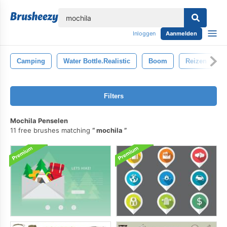
lose
Inloggen
Aanmelden
Camping
Water Bottle.realistic
Boom
Reizen
Filters
Mochila Penselen
11 free brushes matching
mochila