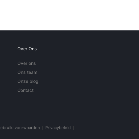
Over Ons
Over ons
Ons team
Onze blog
Contact
ebruiksvoorwaarden
Privacybeleid