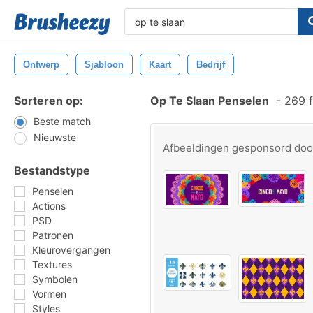
Ontwerp
Sjabloon
Kaart
Bedrijf
Sorteren op:
Op Te Slaan Penselen
-
269 f
Beste match
Nieuwste
Afbeeldingen gesponsord do
Bestandstype
Penselen
Actions
PSD
Patronen
Kleurovergangen
Textures
Symbolen
Vormen
Styles