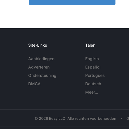
Site-Links
Talen
Aanbiedingen
English
Adverteren
Español
Ondersteuning
Português
DMCA
Deutsch
Meer...
•
© 2026 Eezy LLC. Alle rechten voorbehouden
G