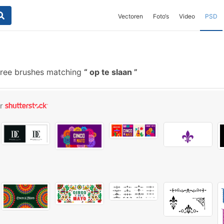
Vectoren
Foto‘s
Video
PSD
ree brushes matching
op te slaan
or