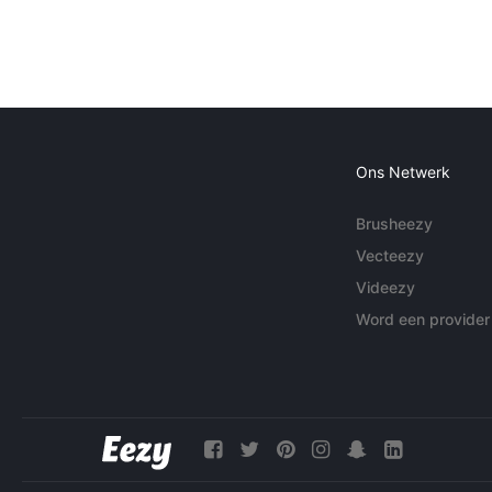
Ons Netwerk
Brusheezy
Vecteezy
Videezy
Word een provider