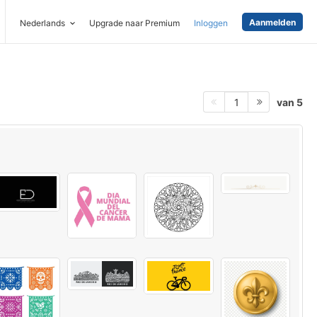
Aanmelden
Nederlands
Upgrade naar Premium
Inloggen
van 5
1