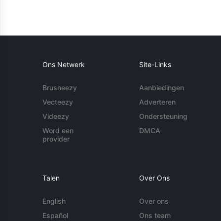
Ons Netwerk
Site-Links
Brusheezy
Aanbiedingen
Vecteezy
Adverteren
Videezy
Ondersteuning
Word een
DMCA
provider
Talen
Over Ons
English
Over ons
Español
Ons team