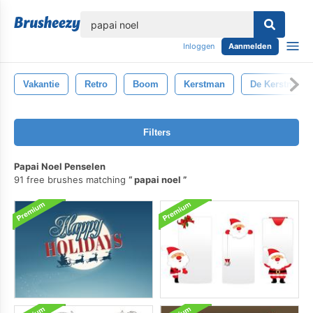
lose
Inloggen
Aanmelden
Vakantie
Retro
Boom
Kerstman
De Kerstman
Filters
Papai Noel Penselen
91 free brushes matching
papai noel