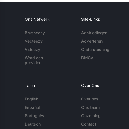
Ons Netwerk
Site-Links
Brusheezy
Aanbiedingen
Vecteezy
Adverteren
Videezy
Ondersteuning
Word een
DMCA
provider
Talen
Over Ons
English
Over ons
Español
Ons team
Português
Onze blog
Deutsch
Contact