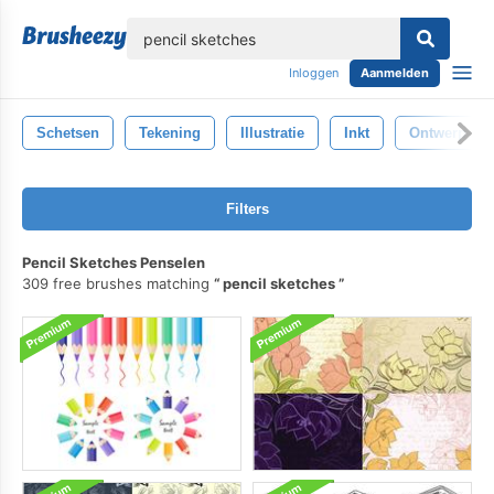
lose
Inloggen
Aanmelden
Schetsen
Tekening
Illustratie
Inkt
Ontwerp
Filters
Pencil Sketches Penselen
309 free brushes matching
pencil sketches