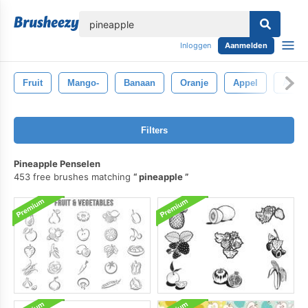
lose
Inloggen
Aanmelden
Fruit
Mango-
Banaan
Oranje
Appel
Aardb
Filters
Pineapple Penselen
453 free brushes matching
pineapple