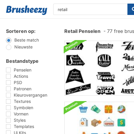
Sorteren op:
Retail Penselen
-
77 free bru
Beste match
Nieuwste
Bestandstype
Penselen
Actions
PSD
Patronen
Kleurovergangen
Textures
Symbolen
Vormen
Styles
Templates
Ui Kits