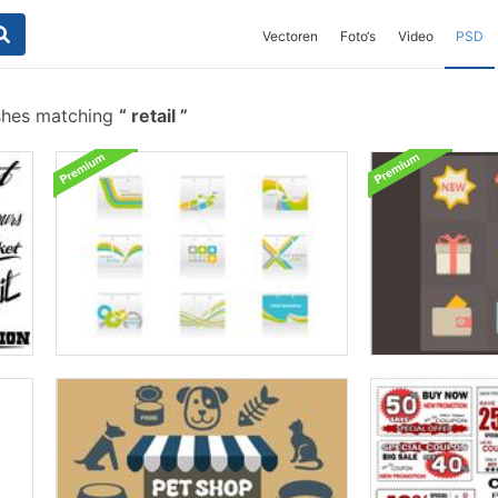
Vectoren
Foto‘s
Video
PSD
shes matching
retail