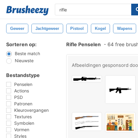
Geweer
Jachtgeweer
Pistool
Kogel
Wapens
Sorteren op:
Rifle Penselen
-
64 free brus
Beste match
Nieuwste
Afbeeldingen gesponsord do
Bestandstype
Penselen
Actions
PSD
Patronen
Kleurovergangen
Textures
Symbolen
Vormen
Styles