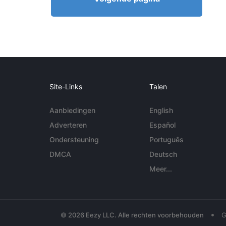
Site-Links
Talen
Aanbiedingen
English
Adverteren
Español
Ondersteuning
Português
DMCA
Deutsch
Meer...
•
© 2026 Eezy LLC. Alle rechten voorbehouden
G