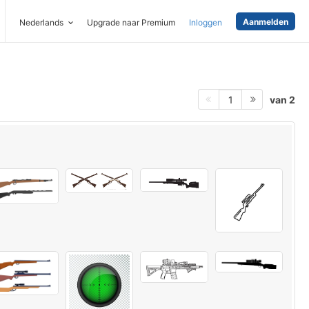
Aanmelden
Nederlands
Upgrade naar Premium
Inloggen
van 2
1