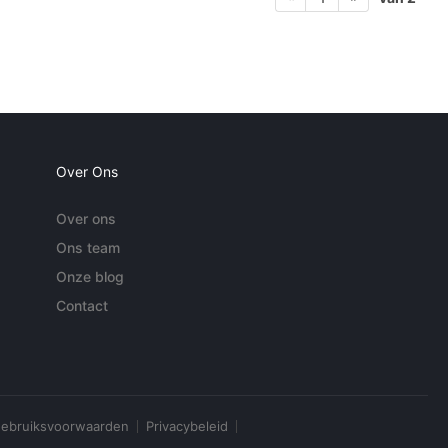
Over Ons
Over ons
Ons team
Onze blog
Contact
ebruiksvoorwaarden
Privacybeleid