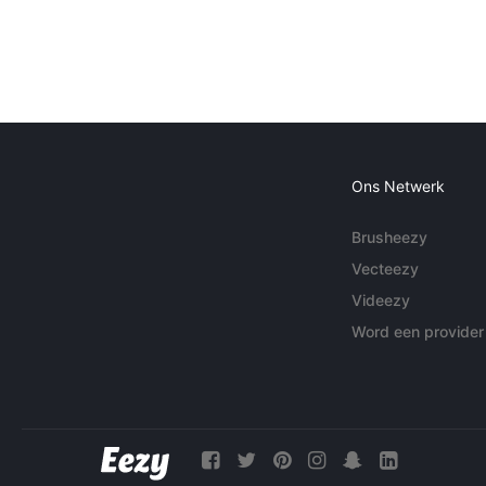
Ons Netwerk
Brusheezy
Vecteezy
Videezy
Word een provider