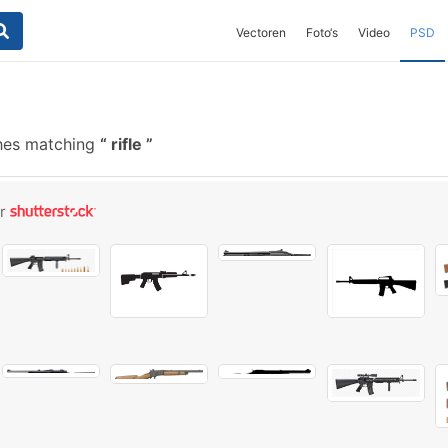
Vectoren
Foto‘s
Video
PSD
hes matching
rifle
or