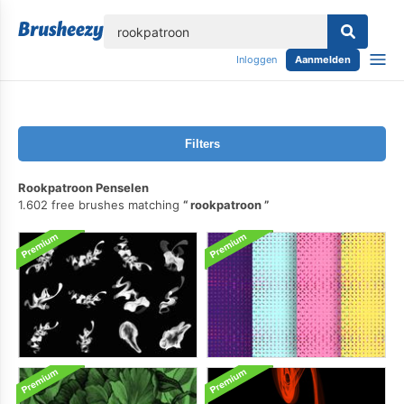
lose
Inloggen
Aanmelden
Filters
Rookpatroon Penselen
1.602 free brushes matching
rookpatroon