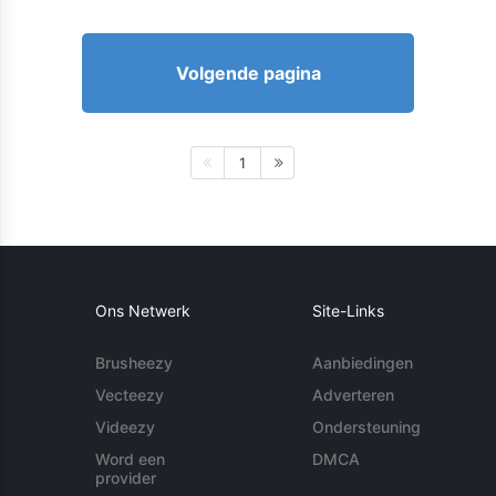
Volgende pagina
1
Ons Netwerk
Site-Links
Brusheezy
Aanbiedingen
Vecteezy
Adverteren
Videezy
Ondersteuning
Word een
DMCA
provider