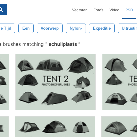
Vectoren
Foto‘s
Video
PSD
je Tijd
Een
Voorwerp
Nylon-
Expeditie
Uitrusti
e brushes matching
schuilplaats