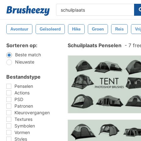
Avontuur
Geïsoleerd
Hike
Groen
Reis
Vri
Sorteren op:
Schuilplaats Penselen
-
7 fre
Beste match
Nieuwste
Bestandstype
Penselen
Actions
PSD
Patronen
Kleurovergangen
Textures
Symbolen
Vormen
Styles