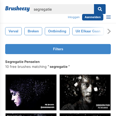
lose
Inloggen
Aanmelden
Verval
Breken
Ontbinding
Uit Elkaar Gaan
Fra
Filters
Segregatie Penselen
10 free brushes matching
segregatie