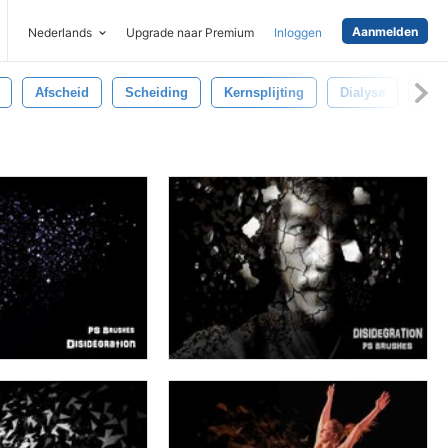
Aanmelden
Nederlands
Upgrade naar Premium
Inloggen
Afscheid
Scheiding
Kernsplijting
Dialyse
Uit