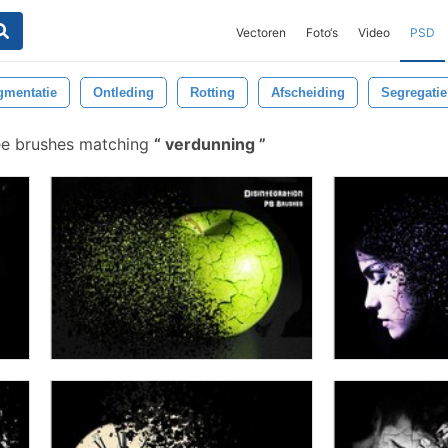
Vectoren
Foto‘s
Video
PSD
gmentatie
Ontleding
Rotting
Afscheiding
Segregatie
ee brushes matching
verdunning