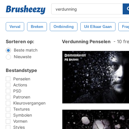
Verval
Breken
Ontbinding
Uit Elkaar Gaan
Fra
Sorteren op:
Verdunning Penselen
-
10 fr
Beste match
Nieuwste
Bestandstype
Penselen
Actions
PSD
Patronen
Kleurovergangen
Textures
Symbolen
Vormen
Styles