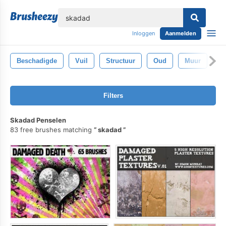
lose
Inloggen
Aanmelden
Beschadigde
Vuil
Structuur
Oud
Muur
Ve
Filters
Skadad Penselen
83 free brushes matching
skadad