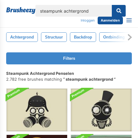
lose
Inloggen
Aanmelden
Achtergrond
Structuur
Backdrop
Ontbinding
A
Filters
Steampunk Achtergrond Penselen
2.782 free brushes matching
steampunk achtergrond