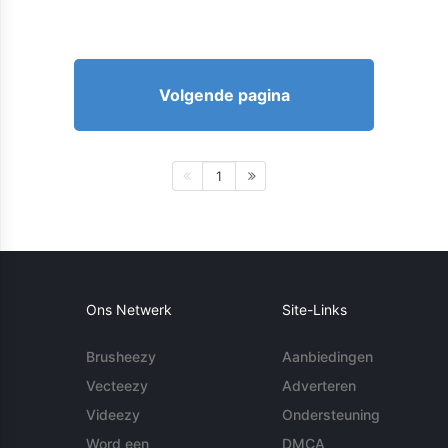
Volgende pagina
1
Ons Netwerk
Site-Links
Brusheezy
Aanbiedingen
Vecteezy
Adverteren
Videezy
Ondersteuning
Word een
DMCA