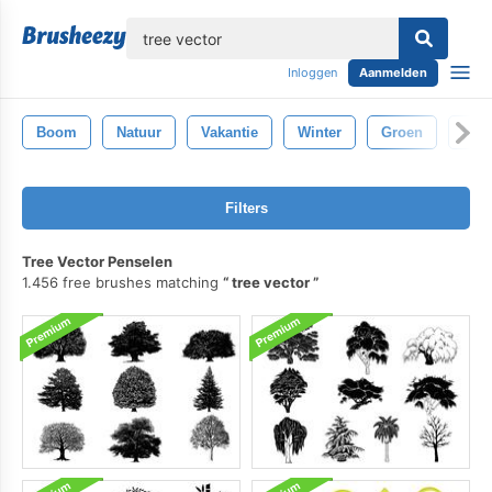
lose
Inloggen
Aanmelden
Boom
Natuur
Vakantie
Winter
Groen
Ker
Filters
Tree Vector Penselen
1.456 free brushes matching
tree vector