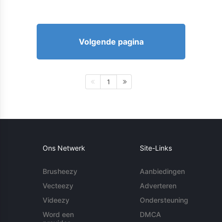
Volgende pagina
1
Ons Netwerk
Site-Links
Brusheezy
Aanbiedingen
Vecteezy
Adverteren
Videezy
Ondersteuning
Word een
DMCA