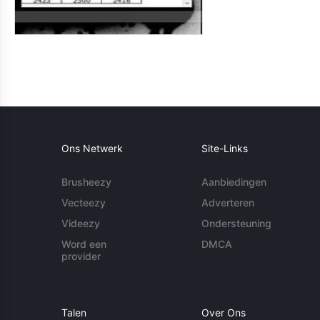
Ons Netwerk
Site-Links
Brusheezy
Aanbiedingen
Vecteezy
Adverteren
Videezy
Ondersteuning
Word een
DMCA
provider
Talen
Over Ons