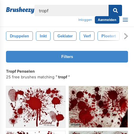
lose
Inloggen
Aanmelden
Druppelen
Inkt
Geklater
Verf
Ploetert
Ver
Filters
Tropf Penselen
25 free brushes matching
tropf