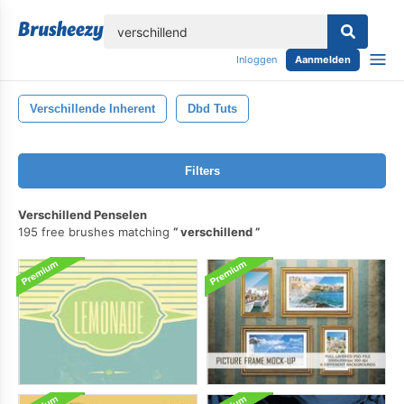
lose
Inloggen
Aanmelden
Verschillende Inherent
Dbd Tuts
Filters
Verschillend Penselen
195 free brushes matching
verschillend