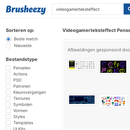
Sorteren op:
Videogamerteksteffect Pens
Beste match
Nieuwste
Afbeeldingen gesponsord do
Bestandstype
Penselen
Actions
PSD
Patronen
Kleurovergangen
Textures
Symbolen
Vormen
Styles
Templates
Ui Kits