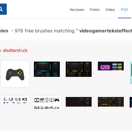
Vectoren
Foto‘s
Video
PSD
elen
-
976 free brushes matching
videogamerteksteffec
or