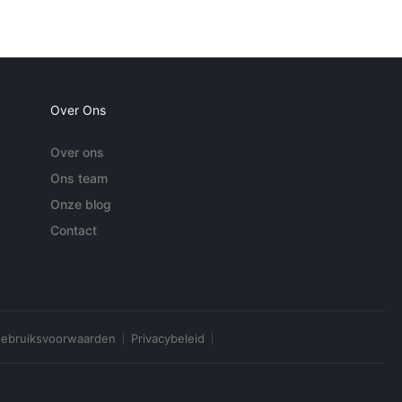
Over Ons
Over ons
Ons team
Onze blog
Contact
ebruiksvoorwaarden
Privacybeleid