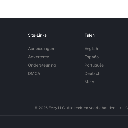
Site-Links
Talen
Aanbiedingen
English
Adverteren
Español
Ondersteuning
Português
DMCA
Deutsch
Meer...
•
© 2026 Eezy LLC. Alle rechten voorbehouden
G