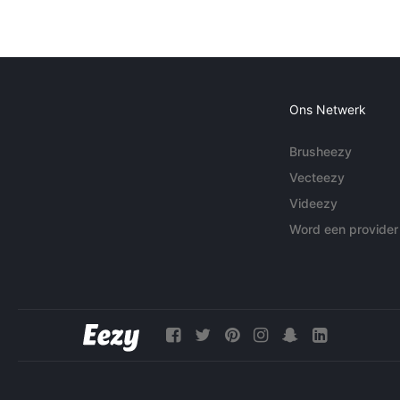
Ons Netwerk
Brusheezy
Vecteezy
Videezy
Word een provider