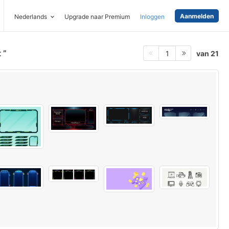
Aanmelden
Nederlands
Upgrade naar Premium
Inloggen
t
van 21
1