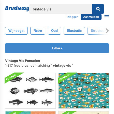
lose
Inloggen
Aanmelden
Wijnoogst
Retro
Oud
Illustratie
Structuur
Filters
Vintage Vis Penselen
1.317 free brushes matching
vintage vis