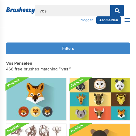
lose
Inloggen
Aanmelden
Filters
Vos Penselen
466 free brushes matching
vos