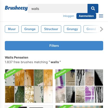
lose
Inloggen
Aanmelden
Muur
Grunge
Structuur
Grungy
Grond
G
Filters
Walls Penselen
1.837 free brushes matching
walls