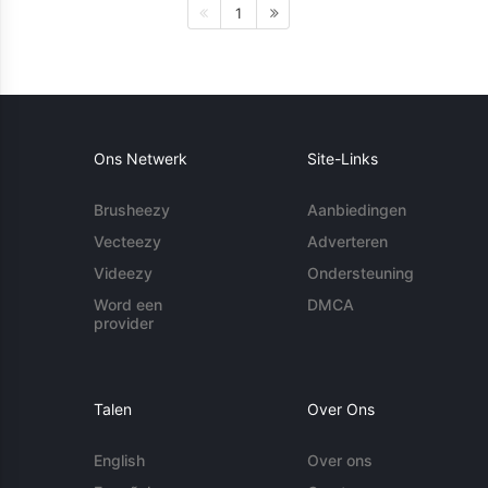
1
Ons Netwerk
Site-Links
Brusheezy
Aanbiedingen
Vecteezy
Adverteren
Videezy
Ondersteuning
Word een
DMCA
provider
Talen
Over Ons
English
Over ons