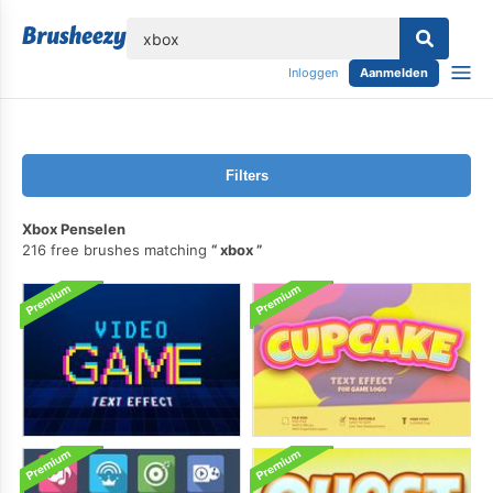
lose
Inloggen
Aanmelden
Filters
Xbox Penselen
216 free brushes matching
xbox