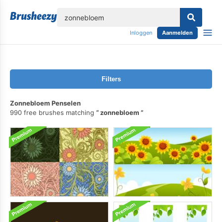
lose
Inloggen
Aanmelden
Filters
Zonnebloem Penselen
990 free brushes matching
zonnebloem