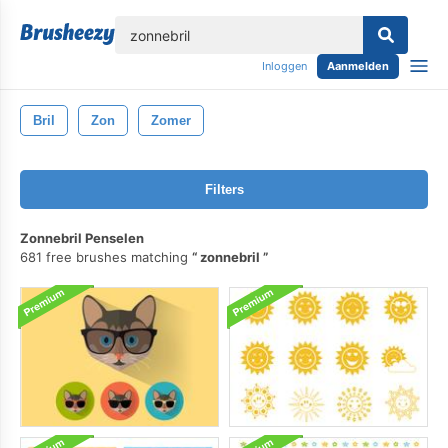
lose
Inloggen
Aanmelden
Bril
Zon
Zomer
Filters
Zonnebril Penselen
681 free brushes matching
zonnebril