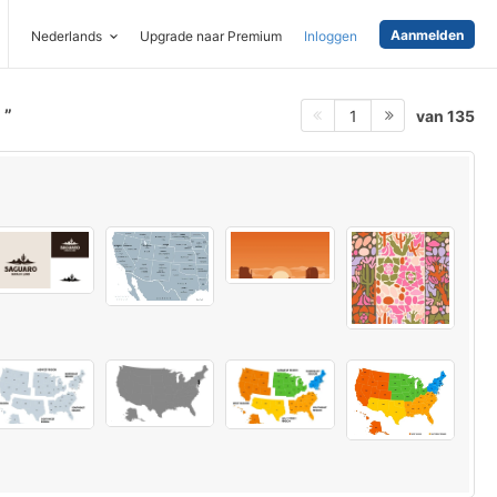
Aanmelden
Nederlands
Upgrade naar Premium
Inloggen
s
van 135
1