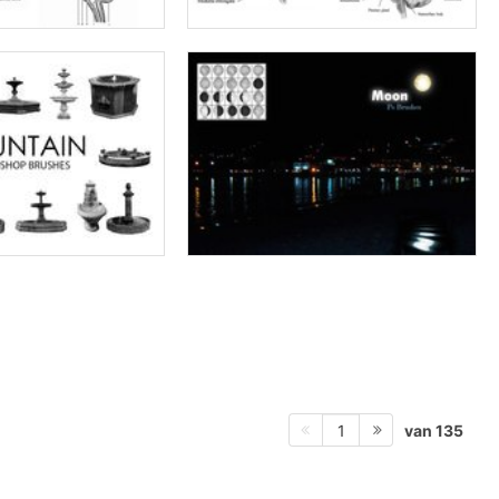
van 135
1