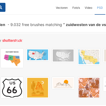
Vectoren
Foto‘s
Video
PSD
len
-
9.032 free brushes matching
zuidwesten van de v
or