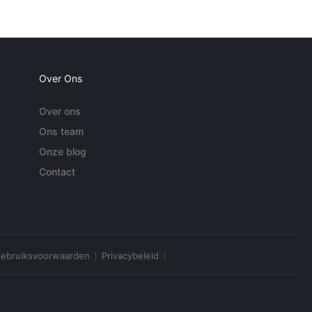
Over Ons
Over ons
Ons team
Onze blog
Contact
ebruiksvoorwaarden
Privacybeleid