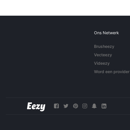
Ons Netwerk
Brusheezy
Vecteezy
Videezy
Word een provider