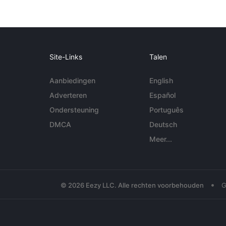
Site-Links
Talen
Aanbiedingen
English
Adverteren
Español
Ondersteuning
Português
DMCA
Deutsch
Meer...
•
© 2026 Eezy LLC. Alle rechten voorbehouden
G