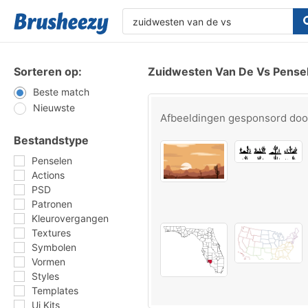
Sorteren op:
Zuidwesten Van De Vs Pense
Beste match
Nieuwste
Afbeeldingen gesponsord do
Bestandstype
Penselen
Actions
PSD
Patronen
Kleurovergangen
Textures
Symbolen
Vormen
Styles
Templates
Ui Kits