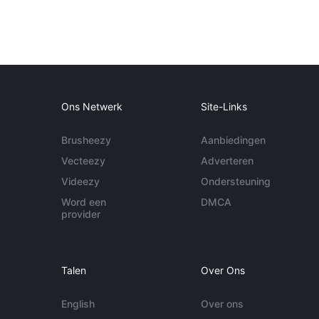
Ons Netwerk
Site-Links
Brusheezy
Aanbiedingen
Vecteezy
Adverteren
Videezy
Ondersteuning
Word een
DMCA
provider
Talen
Over Ons
English
Over ons