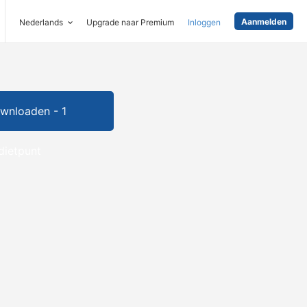
Aanmelden
Nederlands
Upgrade naar Premium
Inloggen
wnloaden - 1
dietpunt