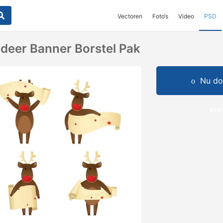
Vectoren
Foto‘s
Video
PSD
deer Banner Borstel Pak
Nu do
kre