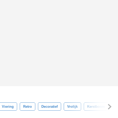
Viering
Retro
Decoratief
Vrolijk
Kerstboom
N