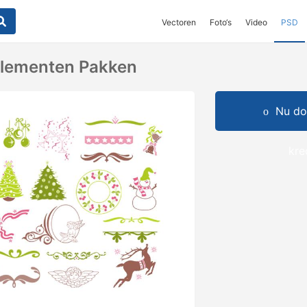
Vectoren
Foto‘s
Video
PSD
elementen Pakken
Nu do
kre