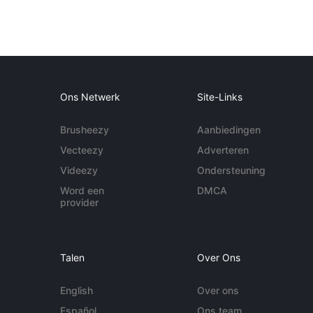
Ons Netwerk
Site-Links
Brusheezy
Aanbiedingen
Vecteezy
Adverteren
Videezy
Ondersteuning
Word een
DMCA
provider
Talen
Over Ons
English
Over ons
Español
Ons team