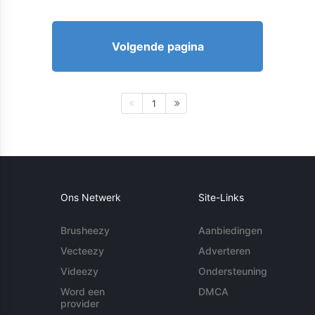
Volgende pagina
1
Ons Netwerk
Site-Links
Brusheezy
Aanbiedingen
Vecteezy
Adverteren
Videezy
Ondersteuning
Word een
DMCA
provider