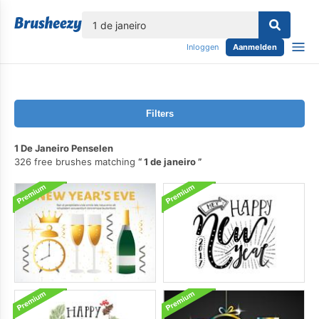
lose
Inloggen
Aanmelden
Filters
1 De Janeiro Penselen
326 free brushes matching
1 de janeiro