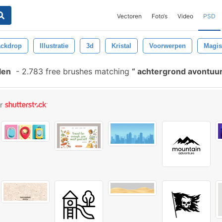
Vectoren
Foto‘s
Video
PSD
ckdrop
Illustratie
3d
Kristal
Voorwerpen
Magi
len
-
2.783 free brushes matching
achtergrond avontuu
or