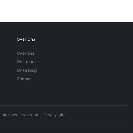
Over Ons
Over ons
Ons team
Onze blog
Contact
ebruiksvoorwaarden
Privacybeleid