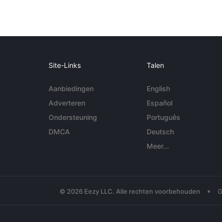
Site-Links
Talen
Aanbiedingen
English
Adverteren
Español
Ondersteuning
Português
DMCA
Deutsch
Meer...
•
© 2026 Eezy LLC. Alle rechten voorbehouden
G