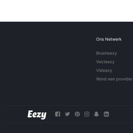
Ons Netwerk
Brusheezy
Vecteezy
Videezy
Word een provider