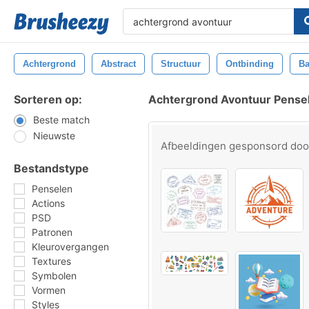
Achtergrond
Abstract
Structuur
Ontbinding
Ba
Sorteren op:
Achtergrond Avontuur Pense
Beste match
Nieuwste
Afbeeldingen gesponsord do
Bestandstype
Penselen
Actions
PSD
Patronen
Kleurovergangen
Textures
Symbolen
Vormen
Styles