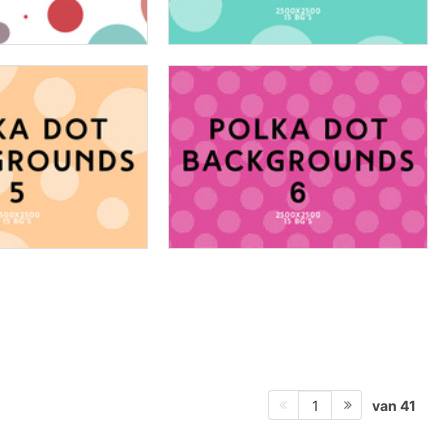
van 41
1