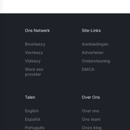
Ons Netwerk
Site-Links
Brusheezy
Aanbiedingen
Vecteezy
Adverteren
Videezy
Ondersteuning
Word een
DMCA
provider
Talen
Over Ons
English
Over ons
Español
Ons team
Português
Onze blog