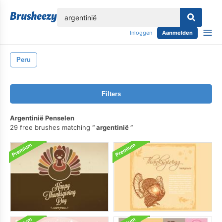
lose
Inloggen
Aanmelden
Peru
Filters
Argentinië Penselen
29 free brushes matching
argentinië