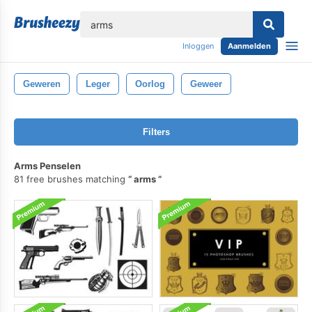
lose
Inloggen
Aanmelden
Geweren
Leger
Oorlog
Geweer
Filters
Arms Penselen
81 free brushes matching
arms