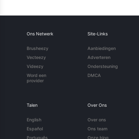
Ons Netwerk
Site-Links
Brusheezy
Aanbiedingen
Vecteezy
Adverteren
Videezy
Ondersteuning
Word een
DMCA
provider
Talen
Over Ons
English
Over ons
Español
Ons team
Português
Onze blog