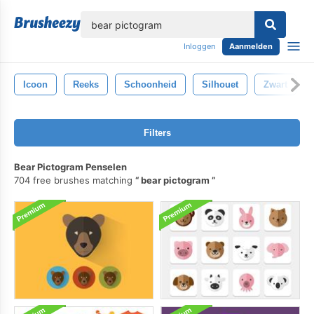
lose
Inloggen
Aanmelden
Icoon
Reeks
Schoonheid
Silhouet
Zwart
Filters
Bear Pictogram Penselen
704 free brushes matching
bear pictogram