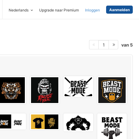
Aanmelden
Nederlands
Upgrade naar Premium
Inloggen
van 5
1