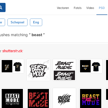
Vectoren
Foto‘s
Video
PSD
uw
Schepsel
Eng
rushes matching
beast
or