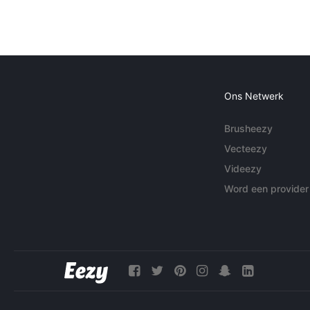
Ons Netwerk
Brusheezy
Vecteezy
Videezy
Word een provider