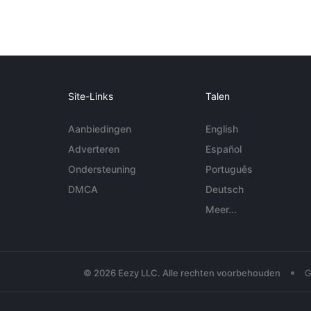
Site-Links
Talen
Aanbiedingen
English
Adverteren
Español
Ondersteuning
Português
DMCA
Deutsch
Meer...
•
© 2026 Eezy LLC. Alle rechten voorbehouden
G