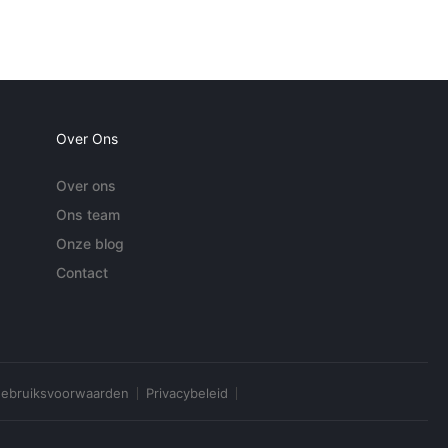
Over Ons
Over ons
Ons team
Onze blog
Contact
ebruiksvoorwaarden
Privacybeleid