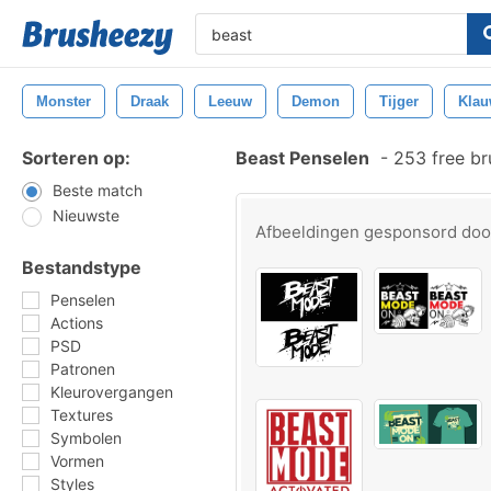
Monster
Draak
Leeuw
Demon
Tijger
Kla
Sorteren op:
Beast Penselen
-
253 free b
Beste match
Nieuwste
Afbeeldingen gesponsord do
Bestandstype
Penselen
Actions
PSD
Patronen
Kleurovergangen
Textures
Symbolen
Vormen
Styles