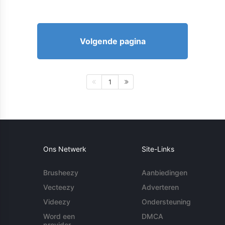
Volgende pagina
1
Ons Netwerk
Site-Links
Brusheezy
Aanbiedingen
Vecteezy
Adverteren
Videezy
Ondersteuning
Word een
DMCA
provider