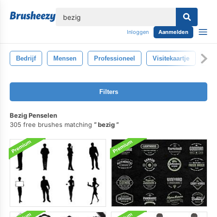
lose
Inloggen
Aanmelden
Bedrijf
Mensen
Professioneel
Visitekaartje
Ps
Filters
Bezig Penselen
305 free brushes matching
bezig