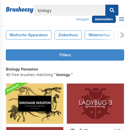
lose
Inloggen
Aanmelden
Medische Apparatuur
Ziekenhuis
Wetenschap
Chem
Filters
Biology Penselen
40 free brushes matching
biology