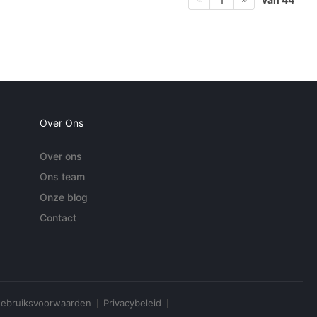
Over Ons
Over ons
Ons team
Onze blog
Contact
ebruiksvoorwaarden
Privacybeleid