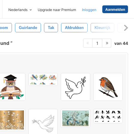
Aanmelden
Nederlands
Upgrade naar Premium
Inloggen
boom
Guirlande
Tak
Afdrukken
Kleurrijk
Vrolijk
ound
van 44
1