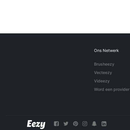
Ons Netwerk
Brusheezy
Vecteezy
Videezy
Word een provider