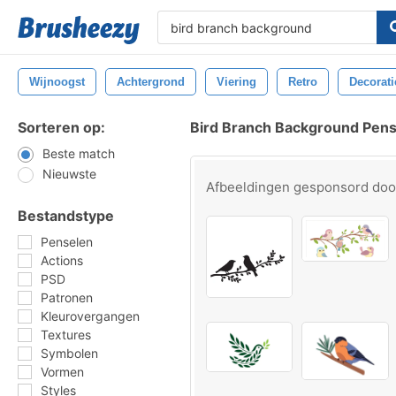
Wijnoogst
Achtergrond
Viering
Retro
Decorati
Sorteren op:
Bird Branch Background Pen
Beste match
Nieuwste
Afbeeldingen gesponsord do
Bestandstype
Penselen
Actions
PSD
Patronen
Kleurovergangen
Textures
Symbolen
Vormen
Styles