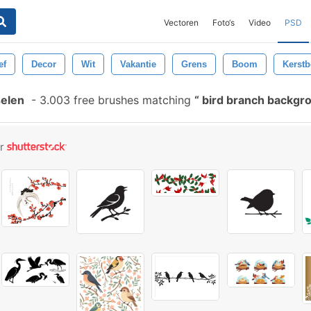
Vectoren
Foto‘s
Video
PSD
ef
Decor
Wit
Vakantie
Grens
Boom
Kerst
selen
-
3.003 free brushes matching
bird branch backgr
or