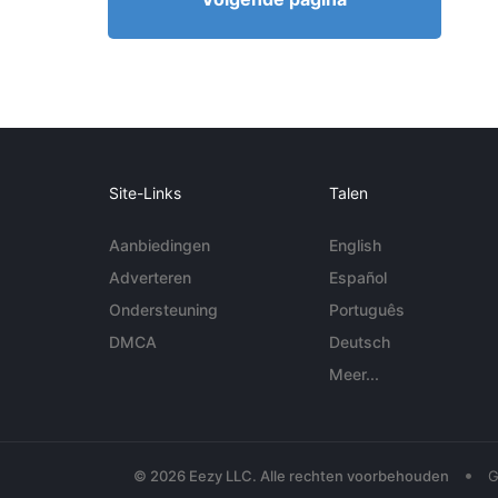
Site-Links
Talen
Aanbiedingen
English
Adverteren
Español
Ondersteuning
Português
DMCA
Deutsch
Meer...
•
© 2026 Eezy LLC. Alle rechten voorbehouden
G