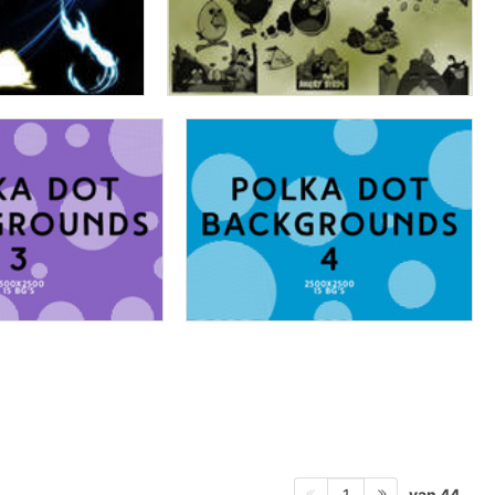
van 44
1