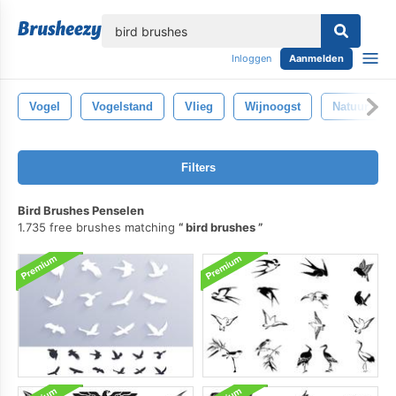
lose
Inloggen
Aanmelden
Vogel
Vogelstand
Vlieg
Wijnoogst
Natuur
Filters
Bird Brushes Penselen
1.735 free brushes matching
bird brushes