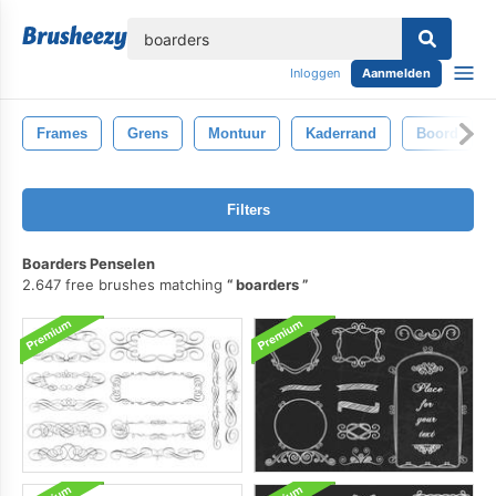
lose
Inloggen
Aanmelden
Frames
Grens
Montuur
Kaderrand
Boord
Filters
Boarders Penselen
2.647 free brushes matching
boarders