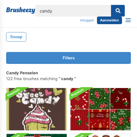
lose
Inloggen
Aanmelden
Snoep
Filters
Candy Penselen
122 free brushes matching
candy