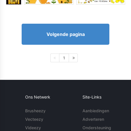
Volgende pagina
1
Ons Netwerk
Site-Links
Brusheezy
Aanbiedingen
Vecteezy
Adverteren
Videezy
Ondersteuning