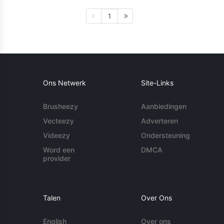
1
Ons Netwerk
Site-Links
Brusheezy
Aanbiedingen
Vecteezy
Adverteren
Videezy
Ondersteuning
Word een
DMCA
provider
Talen
Over Ons
English
Over ons