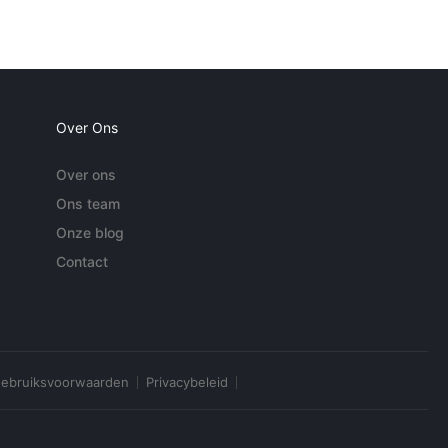
Over Ons
Over ons
Ons team
Onze blog
Contact
ebruiksvoorwaarden
Privacybeleid