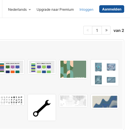
Aanmelden
Nederlands
Upgrade naar Premium
Inloggen
van 2
1