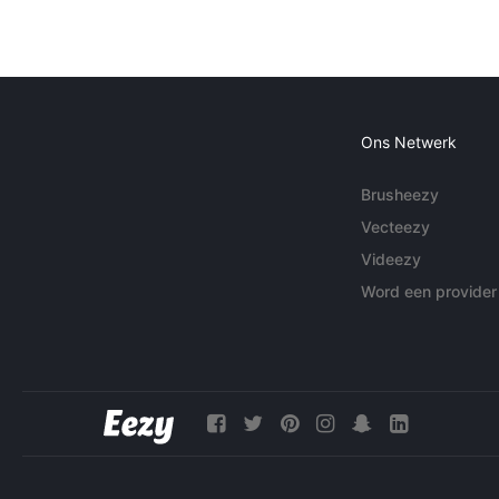
Ons Netwerk
Brusheezy
Vecteezy
Videezy
Word een provider