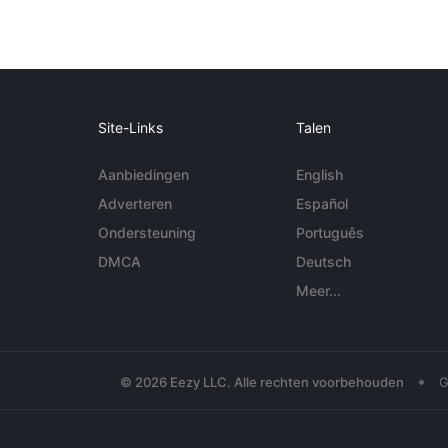
Site-Links
Talen
Aanbiedingen
English
Adverteren
Español
Ondersteuning
Português
DMCA
Deutsch
Meer...
•
© 2026 Eezy LLC. Alle rechten voorbehouden
G