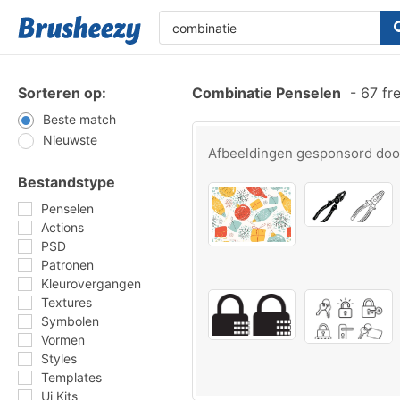
Sorteren op:
Combinatie Penselen
-
67 fr
Beste match
Nieuwste
Afbeeldingen gesponsord do
Bestandstype
Penselen
Actions
PSD
Patronen
Kleurovergangen
Textures
Symbolen
Vormen
Styles
Templates
Ui Kits