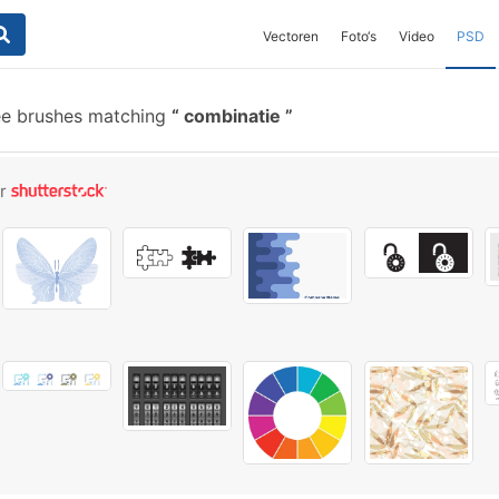
Vectoren
Foto‘s
Video
PSD
ee brushes matching
combinatie
or