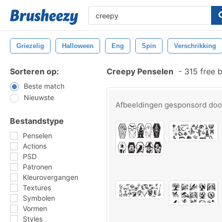
Griezelig
Halloween
Eng
Spin
Verschrikking
Sorteren op:
Creepy Penselen
-
315 free 
Beste match
Nieuwste
Afbeeldingen gesponsord do
Bestandstype
Penselen
Actions
PSD
Patronen
Kleurovergangen
Textures
Symbolen
Vormen
Styles