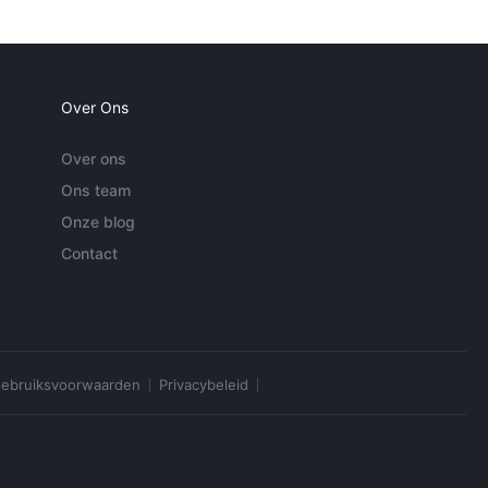
Over Ons
Over ons
Ons team
Onze blog
Contact
ebruiksvoorwaarden
Privacybeleid