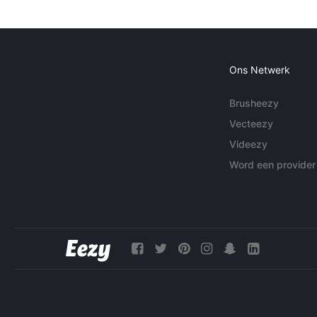
Ons Netwerk
Brusheezy
Vecteezy
Videezy
Word een provider