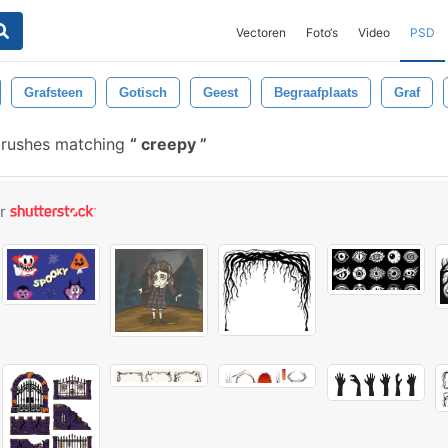
Vectoren
Foto‘s
Video
PSD
Grafsteen
Gotisch
Geest
Begraafplaats
Graf
brushes matching
creepy
or