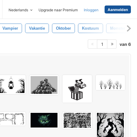
Aanmelden
Nederlands
Upgrade naar Premium
Inloggen
Vampier
Vakantie
Oktober
Kostuum
Monster
van 6
1