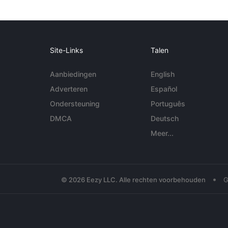
Site-Links
Talen
Aanbiedingen
English
Adverteren
Español
Ondersteuning
Português
DMCA
Deutsch
Meer...
•
© 2026 Eezy LLC. Alle rechten voorbehouden
G