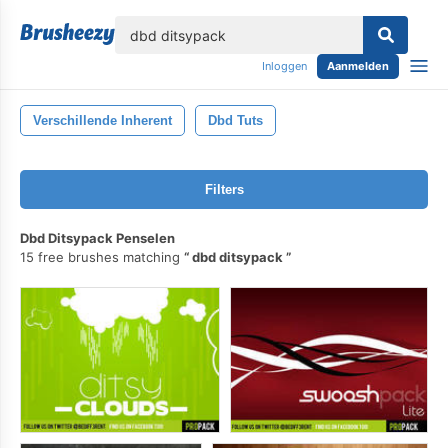
lose
Inloggen
Aanmelden
Verschillende Inherent
Dbd Tuts
Filters
Dbd Ditsypack Penselen
15 free brushes matching
dbd ditsypack