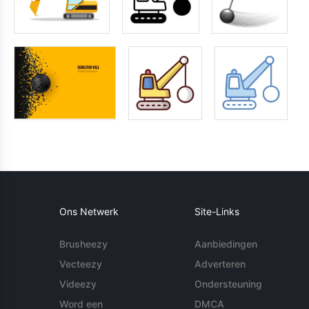
Ons Netwerk
Site-Links
Brusheezy
Aanbiedingen
Vecteezy
Adverteren
Videezy
Ondersteuning
Word een
DMCA