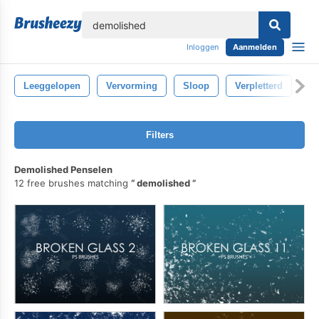
lose
Inloggen
Aanmelden
Leeggelopen
Vervorming
Sloop
Verpletterd
On
Filters
Demolished Penselen
12 free brushes matching
demolished